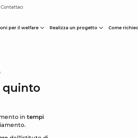
Contattaci
oni per il welfare
Realizza un progetto
Come richie
e
l quinto
amento in
tempi
nziamento.