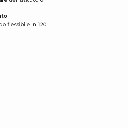
are
dell'istituto di
nto
o flessibile in 120