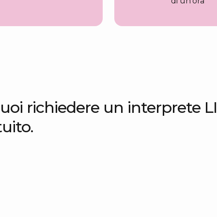
di un’ora
uoi richiedere un interprete L
uito.