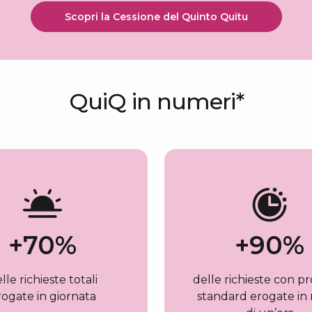
Scopri la Cessione del Quinto Quitu
QuiQ in numeri*
+
70
%
+
90
%
lle richieste totali
delle richieste con p
rogate in giornata
standard erogate in