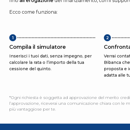
fino
all’erogazione
del finanziamento, con il suppor
Ecco come funziona:
1
2
Compila il simulatore
Confronta
Inserisci i tuoi dati, senza impegno, per
Verrai conta
calcolare la rata o l’importo della tua
Bibanca che 
cessione del quinto.
proposta e i
adatta alle 
*Ogni richiesta è soggetta ad approvazione del merito credi
l’approvazione, riceverai una comunicazione chiara con le mot
più vantaggiose per te.