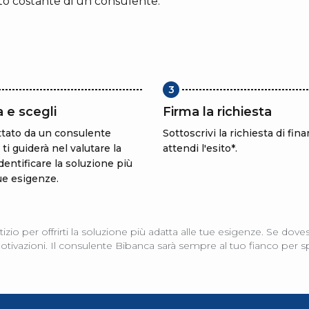
to costante di un consulente.
3
 e scegli
Firma la richiesta
ttato da un consulente
Sottoscrivi la richiesta di fi
ti guiderà nel valutare la
attendi l'esito*.
dentificare la soluzione più
tue esigenze.
tizio per offrirti la soluzione più adatta alle tue esigenze. Se
ivazioni. Il consulente Bibanca sarà sempre al tuo fianco per spieg