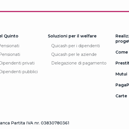
el Quinto
Soluzioni per il welfare
Realiz
proge
Pensionati
Quicash per i dipendenti
Come 
Pensionati
Quicash per le aziende
Dipendenti privati
Delegazione di pagamento
Prestit
Dipendenti pubblici
Mutui
PagaP
Carte
nca Partita IVA nr. 03830780361