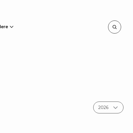
dere
Anno