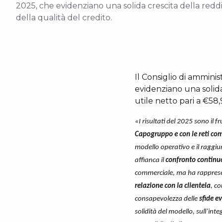
2025, che evidenziano una solida crescita della redd
della qualità del credito.
Il Consiglio di ammini
evidenziano una solida
utile netto pari a €58,
«I risultati del 2025 sono il 
Capogruppo e con le reti co
modello operativo e il raggiu
affianca il
confronto continuo
commerciale, ma ha rapprese
relazione con la clientela
, c
consapevolezza delle
sfide e
solidità del modello, sull’int