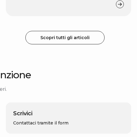
Scopri tutti gli articoli
nzione
ri.
Scrivici
Contattaci tramite il form