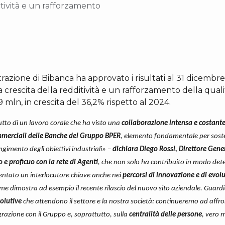
itività e un rafforzamento
strazione di Bibanca ha approvato i risultati al 31 dicembr
 crescita della redditività e un rafforzamento della quali
9 mln, in crescita del 36,2% rispetto al 2024.
frutto di un lavoro corale che ha visto una
collaborazione intensa e costante 
mmerciali delle Banche del Gruppo BPER
, elemento fondamentale per soste
ngimento degli obiettivi industriali» –
dichiara Diego Rossi, Direttore Gene
 e proficuo con la rete di Agenti
, che non solo ha contribuito in modo de
ntato un interlocutore chiave anche nei
percorsi di innovazione e di evolu
ome dimostra ad esempio il recente rilascio del nuovo sito aziendale. Guar
volutive
che attendono il settore e la nostra società: continueremo ad affro
egrazione con il Gruppo e, soprattutto, sulla
centralità delle persone
, vero 