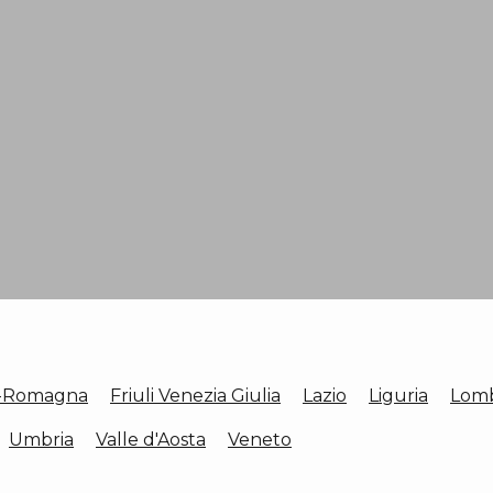
a-Romagna
Friuli Venezia Giulia
Lazio
Liguria
Lomb
Umbria
Valle d'Aosta
Veneto