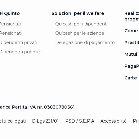
el Quinto
Soluzioni per il welfare
Realiz
proge
Pensionati
Quicash per i dipendenti
Come 
Pensionati
Quicash per le aziende
Dipendenti privati
Delegazione di pagamento
Prestit
Dipendenti pubblici
Mutui
PagaP
Carte
nca Partita IVA nr. 03830780361
ti collegati
D.Lgs.231/01
PSD / S.E.P.A
Accessibilità
Pr