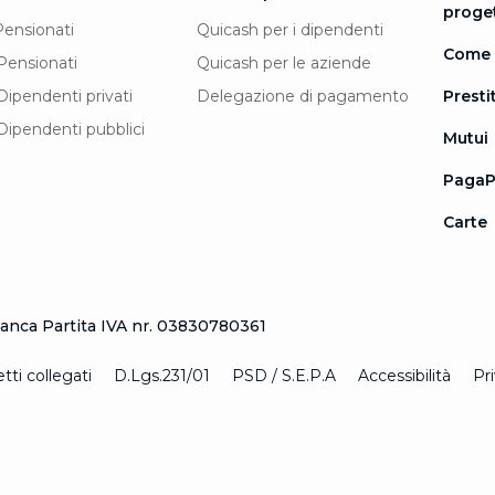
proge
Pensionati
Quicash per i dipendenti
Come 
Pensionati
Quicash per le aziende
Dipendenti privati
Delegazione di pagamento
Prestit
Dipendenti pubblici
Mutui
PagaP
Carte
nca Partita IVA nr. 03830780361
ti collegati
D.Lgs.231/01
PSD / S.E.P.A
Accessibilità
Pr