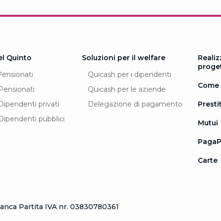
el Quinto
Soluzioni per il welfare
Realiz
proge
Pensionati
Quicash per i dipendenti
Come 
Pensionati
Quicash per le aziende
Dipendenti privati
Delegazione di pagamento
Prestit
Dipendenti pubblici
Mutui
PagaP
Carte
nca Partita IVA nr. 03830780361